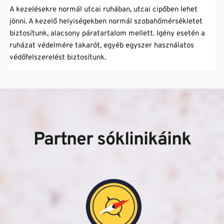
általában javasolt a legalább heti háromszori látogatás, 
A kezelésekre normál utcai ruhában, utcai cipőben lehet 
Egyes Sóklinikáinkon SZÉP kártyát is elfogadunk, a 
annak érdekében, hogy az egyes alkalmak között ne teljen 
jönni. A kezelő helyiségekben normál szobahőmérsékletet 
részletekről kérjük érdeklődjön a Sóklinikák elérhetőségein, 
el 48 óránál hosszabb idő. 
biztosítunk, alacsony páratartalom mellett. Igény esetén a 
vagy személyesen!
ruházat védelmére takarót, egyéb egyszer használatos 
védőfelszerelést biztosítunk.
Partner sóklinikáink