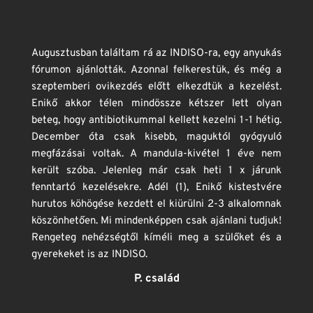
Augusztusban találtam rá az INDISO-ra, egy anyukás 
fórumon ajánlották. Azonnal felkerestük, és még a 
szeptemberi ovikezdés előtt elkezdtük a kezelést. 
Enikő akkor télen mindössze kétszer lett olyan 
beteg, hogy antibiotikummal kellett kezelni 1-1 hétig. 
December óta csak kisebb, maguktól gyógyuló 
megfázásai voltak. A mandula-kivétel 1 éve nem 
került szóba. Jelenleg már csak heti 1 x járunk 
fenntartó kezelésekre. Adél (1), Enikő kistestvére 
hurutos köhögése kezdett el kiürülni 2-3 alkalomnak 
köszönhetően. Mi mindenképpen csak ajánlani tudjuk! 
Rengeteg nehézségtől kíméli meg a szülőket és a 
gyerekeket is az INDISO. 
P. család