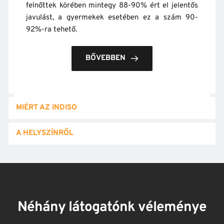
felnőttek körében mintegy 88-90% ért el jelentős 
javulást, a gyermekek esetében ez a szám 90-
92%-ra tehető.
BŐVEBBEN
MIÉRT AZ INDISO
A HELYSZÍNRŐL
Néhány látogatónk véleménye