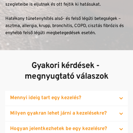
szegleteibe is eljutnak és ott fejtik ki hatásukat. 
Hatékony tünetenyhítés alsó- és felső légúti betegségek – 
asztma, allergia, krupp, bronchitis, COPD, cisztás fibrózis és 
enyhébb felső légúti megbetegedések esetén.
Gyakori kérdések - 
megnyugtató válaszok
Mennyi ideig tart egy kezelés?
Egy kezelés alkalmával a felnőttek egy órát töltenek a 
Milyen gyakran lehet járni a kezelésekre?
kezelőben. Gyermekeknél a kezelési idő 45 perc. Kúra 
esetén javallott, hogy az egyes alkalmak között ne teljen el 
Lehetőség van a napi kétszeri kezelésre is, amennyiben a 
Hogyan jelentkezhetek be egy kezelésre?
48 óránál hosszabb idő. Az orvos javallata szerint egyes 