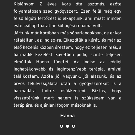
Kislányom 2 éves kora óta asztmás, azóta 
folyamatosan szed gyógyszert. Ezen felül még egy 
felső légúti fertőzést is elkaptunk, ami miatt minden 
este csillapíthatatlan köhögési rohama volt.
Jártunk már korábban más sóbarlangokban, de ekkor 
rátaláltunk az Indiso-ra. Elkezdtük a kúrát, és már az 
első kezelés közben éreztem, hogy ez teljesen más, a 
harmadik kezelést követően pedig szinte teljesen 
elmúltak Hanna tünetei. Az Indiso az eddigi 
leghatékonyabb és legintenzívebb terápia, amivel 
találkoztam. Azóta jól vagyunk, jól alszunk, és az 
orvos felülvizsgálata után a gyógyszereket is a 
harmadára tudtuk csökkenteni. Biztos, hogy 
visszatérünk, mert nekem is szükségem van a 
terápiára, és ajánlani fogom másoknak is.
Hanna