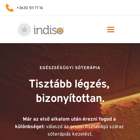
+3630 511 77 16
EGÉSZSÉGÜGYI SÓTERÁPIA
Tisztább légzés, 
bizonyítottan.
Már az első alkalom után érezni fogod a 
különbséget: 
válaszd az orvosi tisztaságú száraz 
sóterápiás kezelést.