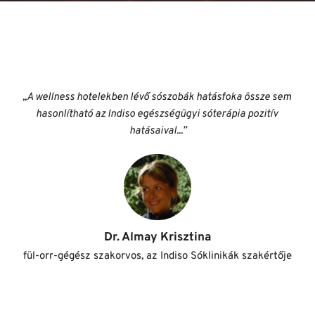
,,A wellness hotelekben lévő sószobák hatásfoka össze sem 
hasonlítható az Indiso egészségügyi sóterápia pozitív 
hatásaival...”
Dr. Almay Krisztina
fül-orr-gégész szakorvos, az Indiso Sóklinikák szakértője