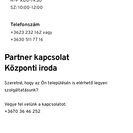
H-P 9:00-19:30
SZ: 10:00-12:00
Telefonszám
+3623 232 162 vagy 
+3630 511 77 16
Partner kapcsolat
Központi iroda
Szeretné, hogy az Ön településén is elérhető legyen 
szolgáltatásunk?
Vegye fel velünk a kapcsolatot: 
+3670 36 46 252