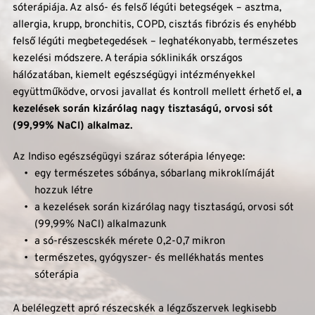
sóterápiája. Az alsó- és felső légúti betegségek – asztma, 
allergia, krupp, bronchitis, COPD, cisztás fibrózis és enyhébb 
felső légúti megbetegedések – leghatékonyabb, természetes 
kezelési módszere. A terápia sóklinikák országos 
hálózatában, kiemelt egészségügyi intézményekkel 
együttműködve, orvosi javallat és kontroll mellett érhető el,
 a 
kezelések során kizárólag nagy tisztaságú, orvosi sót 
(99,99% NaCl) alkalmaz.
Az Indiso egészségügyi száraz sóterápia lényege: 
egy természetes sóbánya, sóbarlang mikroklímáját 
hozzuk létre
a kezelések során kizárólag nagy tisztaságú, orvosi sót 
(99,99% NaCl) alkalmazunk
a só-részescskék mérete 0,2-0,7 mikron
természetes, gyógyszer- és mellékhatás mentes 
sóterápia
A belélegzett apró részecskék a légzőszervek legkisebb 