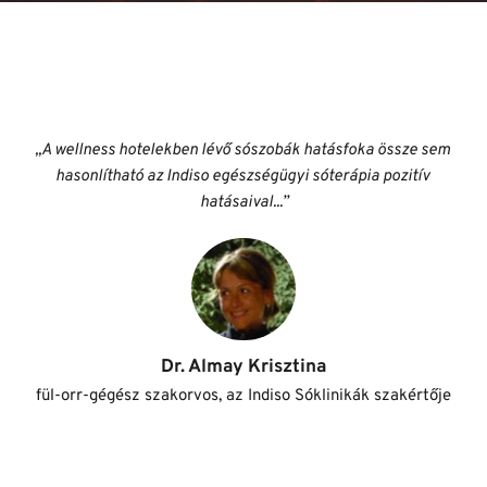
,,A wellness hotelekben lévő sószobák hatásfoka össze sem 
hasonlítható az Indiso egészségügyi sóterápia pozitív 
hatásaival...”
Dr. Almay Krisztina
fül-orr-gégész szakorvos, az Indiso Sóklinikák szakértője