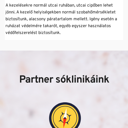
általában javasolt a legalább heti háromszori látogatás, 
A kezelésekre normál utcai ruhában, utcai cipőben lehet 
Egyes Sóklinikáinkon SZÉP kártyát is elfogadunk, a 
annak érdekében, hogy az egyes alkalmak között ne teljen 
jönni. A kezelő helyiségekben normál szobahőmérsékletet 
részletekről kérjük érdeklődjön a Sóklinikák elérhetőségein, 
el 48 óránál hosszabb idő. 
biztosítunk, alacsony páratartalom mellett. Igény esetén a 
vagy személyesen!
ruházat védelmére takarót, egyéb egyszer használatos 
védőfelszerelést biztosítunk.
Partner sóklinikáink