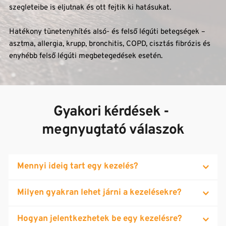
szegleteibe is eljutnak és ott fejtik ki hatásukat. 
Hatékony tünetenyhítés alsó- és felső légúti betegségek – 
asztma, allergia, krupp, bronchitis, COPD, cisztás fibrózis és 
enyhébb felső légúti megbetegedések esetén.
Gyakori kérdések - 
megnyugtató válaszok
Mennyi ideig tart egy kezelés?
Egy kezelés alkalmával a felnőttek egy órát töltenek a 
Milyen gyakran lehet járni a kezelésekre?
kezelőben. Gyermekeknél a kezelési idő 45 perc. Kúra 
esetén javallott, hogy az egyes alkalmak között ne teljen el 
Lehetőség van a napi kétszeri kezelésre is, amennyiben a 
Hogyan jelentkezhetek be egy kezelésre?
48 óránál hosszabb idő. Az orvos javallata szerint egyes 