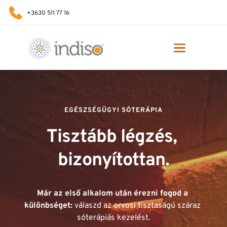
+3630 511 77 16
EGÉSZSÉGÜGYI SÓTERÁPIA
Tisztább légzés, 
bizonyítottan.
Már az első alkalom után érezni fogod a 
különbséget: 
válaszd az orvosi tisztaságú száraz 
sóterápiás kezelést.