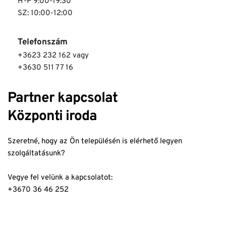
H-P 9:00-19:30
SZ: 10:00-12:00
Telefonszám
+3623 232 162 vagy 
+3630 511 77 16
Partner kapcsolat
Központi iroda
Szeretné, hogy az Ön településén is elérhető legyen 
szolgáltatásunk?
Vegye fel velünk a kapcsolatot: 
+3670 36 46 252