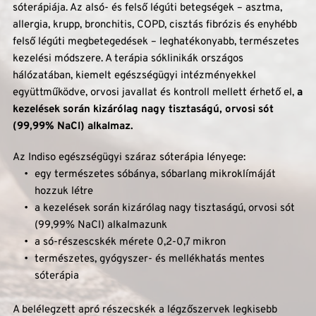
sóterápiája. Az alsó- és felső légúti betegségek – asztma, 
allergia, krupp, bronchitis, COPD, cisztás fibrózis és enyhébb 
felső légúti megbetegedések – leghatékonyabb, természetes 
kezelési módszere. A terápia sóklinikák országos 
hálózatában, kiemelt egészségügyi intézményekkel 
együttműködve, orvosi javallat és kontroll mellett érhető el,
 a 
kezelések során kizárólag nagy tisztaságú, orvosi sót 
(99,99% NaCl) alkalmaz.
Az Indiso egészségügyi száraz sóterápia lényege: 
egy természetes sóbánya, sóbarlang mikroklímáját 
hozzuk létre
a kezelések során kizárólag nagy tisztaságú, orvosi sót 
(99,99% NaCl) alkalmazunk
a só-részescskék mérete 0,2-0,7 mikron
természetes, gyógyszer- és mellékhatás mentes 
sóterápia
A belélegzett apró részecskék a légzőszervek legkisebb 