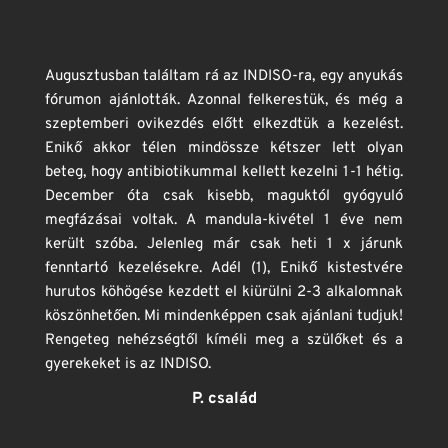
Augusztusban találtam rá az INDISO-ra, egy anyukás 
fórumon ajánlották. Azonnal felkerestük, és még a 
szeptemberi ovikezdés előtt elkezdtük a kezelést. 
Enikő akkor télen mindössze kétszer lett olyan 
beteg, hogy antibiotikummal kellett kezelni 1-1 hétig. 
December óta csak kisebb, maguktól gyógyuló 
megfázásai voltak. A mandula-kivétel 1 éve nem 
került szóba. Jelenleg már csak heti 1 x járunk 
fenntartó kezelésekre. Adél (1), Enikő kistestvére 
hurutos köhögése kezdett el kiürülni 2-3 alkalomnak 
köszönhetően. Mi mindenképpen csak ajánlani tudjuk! 
Rengeteg nehézségtől kíméli meg a szülőket és a 
gyerekeket is az INDISO. 
P. család