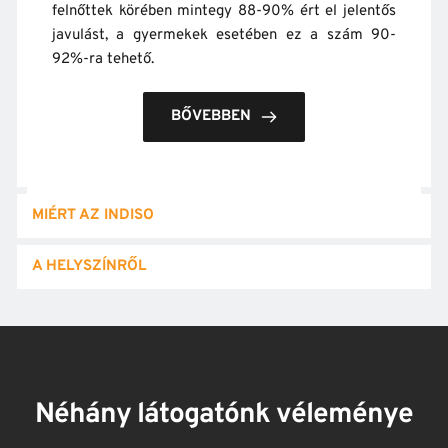
felnőttek körében mintegy 88-90% ért el jelentős 
javulást, a gyermekek esetében ez a szám 90-
92%-ra tehető.
BŐVEBBEN
MIÉRT AZ INDISO
A HELYSZÍNRŐL
Néhány látogatónk véleménye