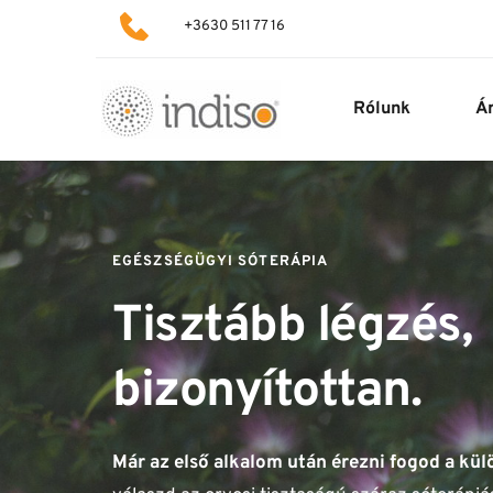
+3630 511 77 16
Rólunk
Á
EGÉSZSÉGÜGYI SÓTERÁPIA
Tisztább légzés, 
bizonyítottan.