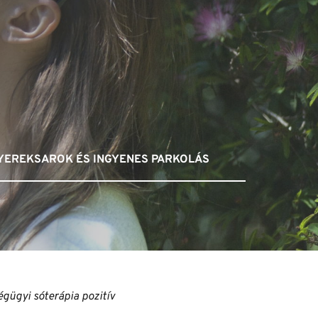
YEREKSAROK ÉS INGYENES PARKOLÁS
gügyi sóterápia pozitív 