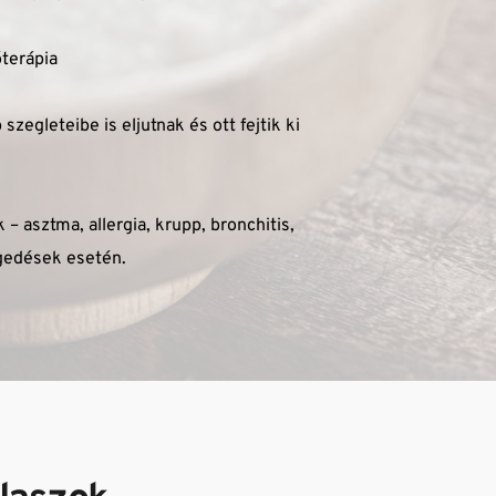
terápia
egleteibe is eljutnak és ott fejtik ki 
 asztma, allergia, krupp, bronchitis, 
egedések esetén.