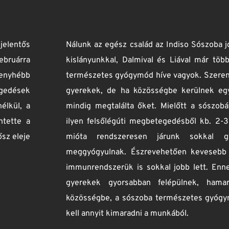
Augusztusban találtam rá az INDISO-ra
ajánlották. Azonnal felkerestük, és még a sz
elkezdtük a kezelést. Enikő akkor télen min
beteg, hogy antibiotikummal kellett kezelni
csak kisebb, maguktól gyógyuló megfázásai vo
éve nem került szóba. Jelenleg már csak h
kezelésekre. Adél (1), Enikő kistestvére hu
kiürülni 2-3 alkalomnak köszönhetően. Mi mi
tudjuk! Rengeteg nehézségtől kíméli meg a 
is az INDISO. 
P. család