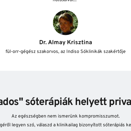
Dr. Almay Krisztina
fül-orr-gégész szakorvos, az Indiso Sóklinikák szakértője
ados" sóterápiák helyett priva
Az egészségben nem ismerünk kompromisszumot.
éről legyen szó, válaszd a klinikailag bizonyított sóterápiás k