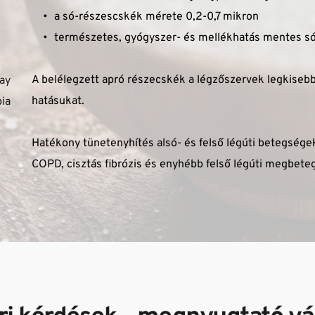
a só-részescskék mérete 0,2-0,7 mikron
természetes, gyógyszer- és mellékhatás mentes só
A belélegzett apró részecskék a légzőszervek legkisebb sz
y 
hatásukat. 
a 
Hatékony tünetenyhítés alsó- és felső légúti betegségek –
COPD, cisztás fibrózis és enyhébb felső légúti megbet