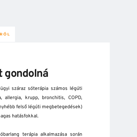
NRŐL
t gondolná
ügyi száraz sóterápia számos légúti 
 allergia, krupp, bronchitis, COPD, 
enyhébb felső légúti megbetegedések) 
agas hatásfokkal.
barlang terápia alkalmazása során 