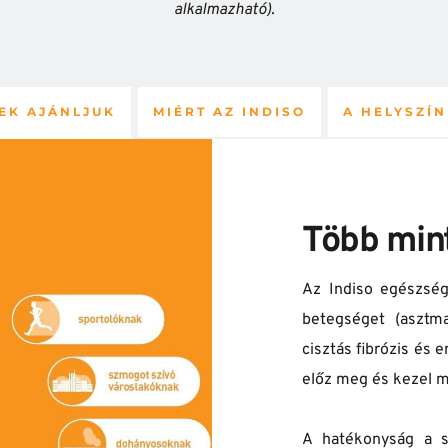
alkalmazható).
EK AJÁNLJUK
MIÉRT AZ INDISO
A HELYSZÍ
Több min
Az Indiso egészség
betegséget (asztma,
cisztás fibrózis és 
előz meg és kezel m
A hatékonyság a só