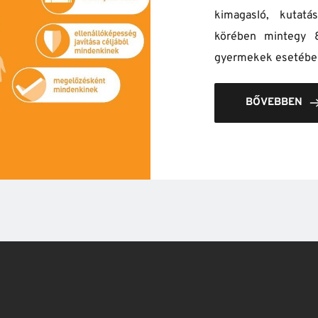
kimagasló, kutatás
körében mintegy 8
gyermekek esetében
BŐVEBBEN
Néhány látogatónk vélemény