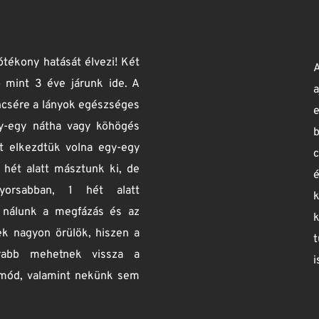
, egy anyukás fórumon 
Kislányom 2 éves kora
eptemberi ovikezdés előtt 
gyógyszert. Ezen felül még
dössze kétszer lett olyan 
miatt minden este csillapí
 1-1 hétig. December óta 
Jártunk már korábban má
ltak. A mandula-kivétel 1 
Indiso-ra. Elkezdtük a kú
eti 1 x járunk fenntartó 
hogy ez teljesen más, a
rutos köhögése kezdett el 
teljesen elmúltak Hanna tü
ndenképpen csak ajánlani 
legintenzívebb terápia, 
szülőket és a gyerekeket 
alszunk, és az orvos fe
harmadára tudtuk csökken
is szükségem van a terápi