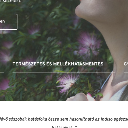
 kezelést.
en
TERMÉSZETES ÉS MELLÉKHATÁSMENTES
G
 lévő sószobák hatásfoka össze sem hasonlítható az Indiso egészsé
hatásaival...”