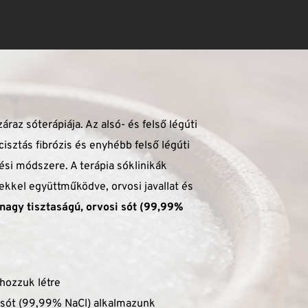
z sóterápiája. Az alsó- és felső légúti 
isztás fibrózis és enyhébb felső légúti 
i módszere. A terápia sóklinikák 
kel együttműködve, orvosi javallat és 
nagy tisztaságú, orvosi sót (99,99% 
hozzuk létre
i sót (99,99% NaCl) alkalmazunk