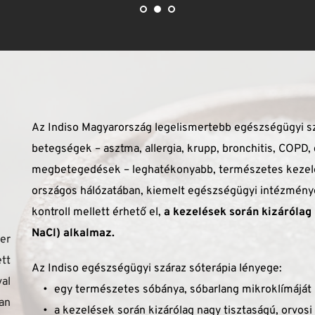
Az Indiso Magyarország legelismertebb egészségügyi szára
betegségek – asztma, allergia, krupp, bronchitis, COPD, c
megbetegedések – leghatékonyabb, természetes kezelés
országos hálózatában, kiemelt egészségügyi intézmények
kontroll mellett érhető el,
 a kezelések során kizárólag 
NaCl) alkalmaz.
r 
tt 
Az Indiso egészségügyi száraz sóterápia lényege: 
l 
egy természetes sóbánya, sóbarlang mikroklímáját 
n 
a kezelések során kizárólag nagy tisztaságú, orvos