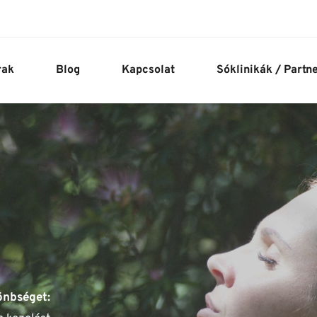
rak
Blog
Kapcsolat
Sóklinikák / Partn
Már az első alkalom után érezni fogod a különbséget: 