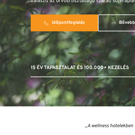
válaszd az orvosi tisztaságú száraz sóterápiás
Időpontfoglalás
Bővebb
15 ÉV TAPASZTALAT ÉS 100.000+ KEZELÉS
,,A wellness hotelekben