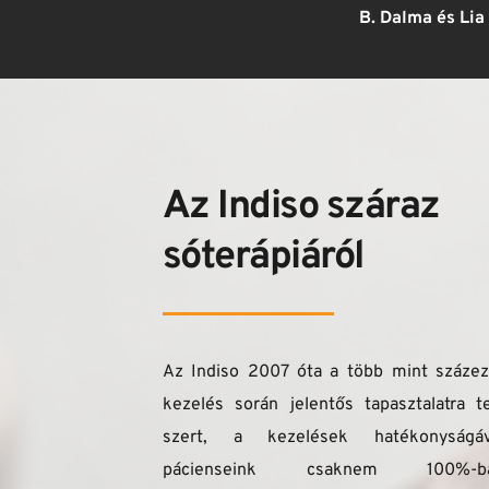
Az Indiso száraz 
sóterápiáról
Az Indiso 2007 óta a több mint százeze
kezelés során jelentős tapasztalatra te
szert, a kezelések hatékonyságáva
pácienseink csaknem 100%-ba