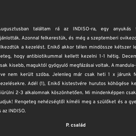
 óta asztmás, azóta folyamatosan szed 
 egy felső légúti fertőzést is elkaptunk, ami 
thatatlan köhögési rohama volt.
s sóbarlangokban, de ekkor rátaláltunk az 
rát, és már az első kezelés közben éreztem, 
 harmadik kezelést követően pedig szinte 
netei. Az Indiso az eddigi leghatékonyabb és 
amivel találkoztam. Azóta jól vagyunk, jól 
lülvizsgálata után a gyógyszereket is a 
teni. Biztos, hogy visszatérünk, mert nekem 
ára, és ajánlani fogom másoknak is.
Hanna